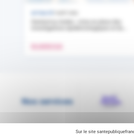
ACTUALITÉ
7 AOÛT 2026
Hantavirus Andes : mise en place des
investigations épidémiologiques et du...
EN SAVOIR PLUS
Nos services
Sur le site santepubliquefran