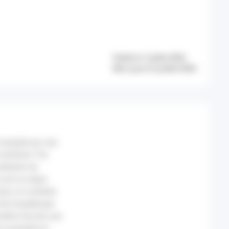
Publié le 7 juillet 2026
Mis à jour le 6 juillet 2026
 marquée par une
erritoire. Par
tteintes de
 est un enjeu
dans ce contexte
té de Guadeloupe
atière d’accès aux
re novembre et