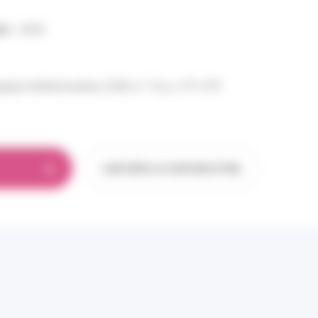
on :
2026
gique hebdomadaire, 2026, n° 16, p. 371-379
LIEN VERS LE CONTENU HTML