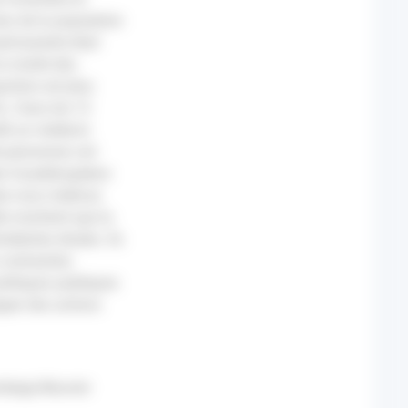
as de la population
ermanente était
la moitié des
ortion est plus
). Dans les 12
lté un médecin
de personnes ont
 des Guadeloupéens
ez-vous médical,
te montrent que la
cédentes études. Ils
 contraintes
olitiques publiques
opper des actions
ambega-Nouvier