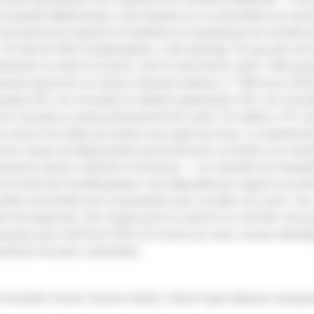
enquête téléphonique a été réalisée sur un échantillon par quot
ute personne majeure et résidente en Guadeloupe de manière p
– Un total de 400 Guadeloupéens a été interrogé. Un peu plus de 
clarent se sentir en bonne, voire en très bonne santé. Cette prop
sonnes percevant un revenu mensuel inférieur à 1 000 euros (36%
nquête, 85% ont consulté un médecin généraliste, 43% ont consu
ont consulté un autre professionnel de santé. Par ailleurs, 41% 
n raison d’un délai de rendez-vous jugé trop long. La majorité
t leur moyen de déplacement personnel pour se rendre à un rend
ansports urbains collectifs.Conclusion – Les résultats de l’enquê
t de santé des Guadeloupéens s’est dégradée par rapport aux pré
icultés rencontrées par la population pour accéder aux soins. Ces
ds de diagnostic, des risques pour la santé et un mal-être. Des p
saires pour renforcer l’offre et l’accès aux soins, et pour dével
ulations les plus vulnérables.
Christelle, Pioche Corinne Valérie, Tabue-Teguo Maturin, Kang