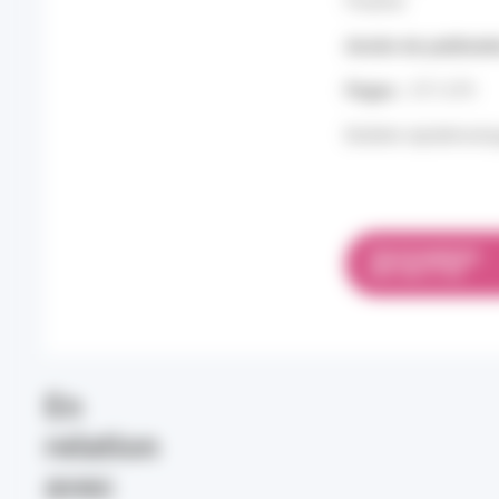
Pauline
Année de publicati
Pages :
371-379
Bulletin épidémiolo
TÉLÉCHARGER
PDF 330.17 KO
En
relation
avec