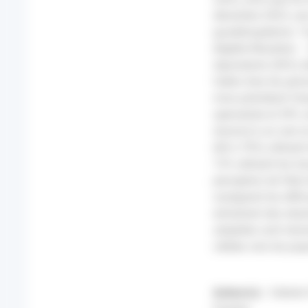
décembre 2023, une 
guadeloupéenne. To
éligible.Résultats 
répondants (56%) dé
faible chez les per
mois précédant l’e
spécialiste et 39% 
renoncé à un soin e
(60 à 70%) utilisen
12% utilisent les tr
perception de l’éta
soulignent les diff
entraînent des retar
adaptées sont néces
ciblées vers les pop
Auteur(s) :
Celeste 