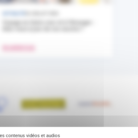
ACTUALITÉ
24 JUILLET 2026
Voyage en Outre-mer et à l’étranger :
êtes-vous à jour de vos vaccins ?
EN SAVOIR PLUS
 des contenus vidéos et audios