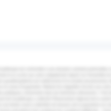
uadeloupe est confrontée à une situation sanitaire particulière,
ale et un accès aux soins inégalement réparti sur l’ensemble du t
tion guadeloupéenne est vieillissante et le nombre de personnes a
 ne cesse d’augmenter. Réduire les inégalités d’accès aux soins
es publiques, notamment dans les territoires ultramarins. C’est 
onal de Guadeloupe a sollicité l’Observatoire régional de la san
r une étude visant à identifier les besoins de la population en m
s leviers permettant d’en améliorer les conditions.Méthode – Ent