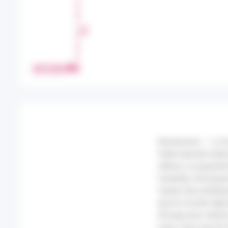
A
R
T
A
G
E
IMPRIMER
R
Introduction – La G
faible densité médic
ailleurs, la popula
maladies chroniques
majeur des politiqu
que le Conseil régi
(Orsag) pour réalise
soins, ainsi que le