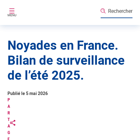
Aller au contenu principal
Rechercher
MENU
Noyades en France.
Bilan de surveillance
de l’été 2025.
Publié le 5 mai 2026
P
A
R
T
A
G
E