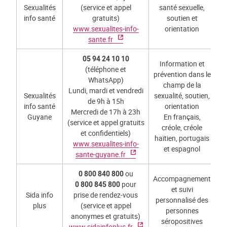
Sexualités
(service et appel
santé sexuelle,
info santé
gratuits)
soutien et
www.sexualites-info-
orientation
sante.fr
05 94 24 10 10
Information et
(téléphone et
prévention dans le
WhatsApp)
champ de la
Lundi, mardi et vendredi
Sexualités
sexualité, soutien,
de 9h à 15h
info santé
orientation
Mercredi de 17h à 23h
Guyane
En français,
(service et appel gratuits
créole, créole
et confidentiels)
haïtien, portugais
www.sexualites-info-
et espagnol
sante-guyane.fr
0 800 840 800
ou
Accompagnement
0 800 845 800
pour
et suivi
Sida info
prise de rendez-vous
personnalisé des
plus
(service et appel
personnes
anonymes et gratuits)
séropositives
www.sidainfoplus.fr