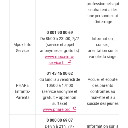
professionnels qui
souhaitent aider
une personne qui
s'interroge
0 801 90 80 69
De 8h00 à 23h00, 7j/7
Information,
Mpox Info
(service et appel
conseil,
Service
anonymes et gratuits)
orientation sur la
www.mpox-info-
variole du singe
service.fr
01 43 46 00 62
du lundi au vendredi de
Accueil et écoute
PHARE
10h00 à 17h00
des parents
Enfants-
(service anonyme et
confrontés au
Parents
gratuit + appel non
mal-être et au
surtaxé)
suicide des jeunes
www.phare.org
0 800 00 69 07
De 9h à 21h, 7j/7
Information sur la