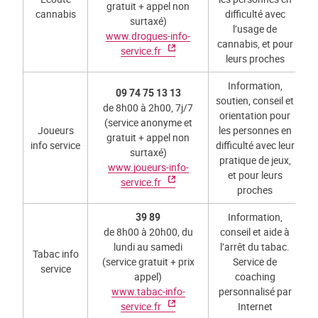
gratuit + appel non
cannabis
difficulté avec
surtaxé)
l’usage de
www.drogues-info-
cannabis, et pour
service.fr
leurs proches
Information,
09 74 75 13 13
soutien, conseil et
de 8h00 à 2h00, 7j/7
orientation pour
(service anonyme et
Joueurs
les personnes en
gratuit + appel non
info service
difficulté avec leur
surtaxé)
pratique de jeux,
www.joueurs-info-
et pour leurs
service.fr
proches
39 89
Information,
de 8h00 à 20h00, du
conseil et aide à
lundi au samedi
l’arrêt du tabac.
Tabac info
(service gratuit + prix
Service de
service
appel)
coaching
www.tabac-info-
personnalisé par
service.fr
Internet