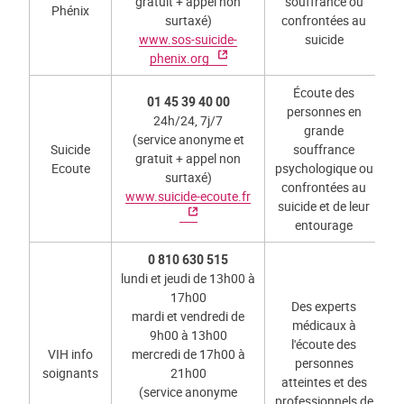
gratuit + appel non
souffrance ou
Phénix
surtaxé)
confrontées au
www.sos-suicide-
suicide
phenix.org
Écoute des
01 45 39 40 00
personnes en
24h/24, 7j/7
grande
(service anonyme et
Suicide
souffrance
gratuit + appel non
Ecoute
psychologique ou
surtaxé)
confrontées au
www.suicide-ecoute.fr
suicide et de leur
entourage
0 810 630 515
lundi et jeudi de 13h00 à
17h00
Des experts
mardi et vendredi de
médicaux à
9h00 à 13h00
l'écoute des
VIH info
mercredi de 17h00 à
personnes
soignants
21h00
atteintes et des
(service anonyme
professionnels de