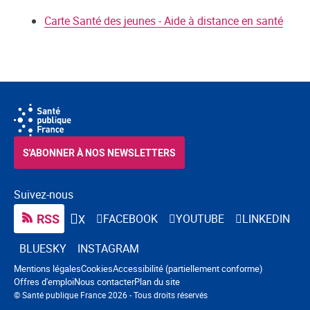
Carte Santé des jeunes - Aide à distance en santé
S'ABONNER À NOS NEWSLETTERS
Suivez-nous
RSS
FACEBOOK
YOUTUBE
LINKEDIN
X
BLUESKY
INSTAGRAM
Navigation pied de page
Mentions légales
Cookies
Accessibilité (partiellement conforme)
Offres d'emploi
Nous contacter
Plan du site
© Santé publique France 2026 - Tous droits réservés