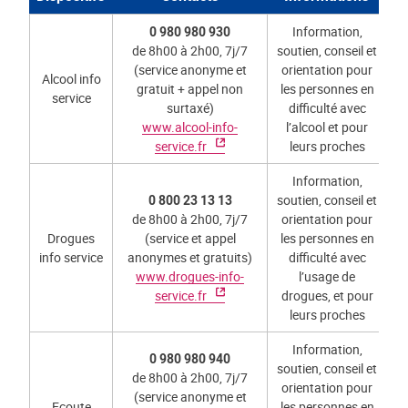
0 980 980 930
Information,
de 8h00 à 2h00, 7j/7
soutien, conseil et
(service anonyme et
orientation pour
Alcool info
gratuit + appel non
les personnes en
service
surtaxé)
difficulté avec
www.alcool-info-
l’alcool et pour
service.fr
leurs proches
Information,
0 800 23 13 13
soutien, conseil et
de 8h00 à 2h00, 7j/7
orientation pour
Drogues
(service et appel
les personnes en
info service
anonymes et gratuits)
difficulté avec
www.drogues-info-
l’usage de
service.fr
drogues, et pour
leurs proches
Information,
0 980 980 940
soutien, conseil et
de 8h00 à 2h00, 7j/7
orientation pour
(service anonyme et
Ecoute
les personnes en