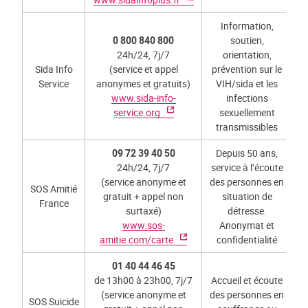
Information,
0 800 840 800
soutien,
24h/24, 7j/7
orientation,
Sida Info
(service et appel
prévention sur le
Service
anonymes et gratuits)
VIH/sida et les
www.sida-info-
infections
service.org
sexuellement
transmissibles
09 72 39 40 50
Depuis 50 ans,
24h/24, 7j/7
service à l’écoute
(service anonyme et
des personnes en
SOS Amitié
gratuit + appel non
situation de
France
surtaxé)
détresse.
www.sos-
Anonymat et
amitie.com/carte
confidentialité
01 40 44 46 45
de 13h00 à 23h00, 7j/7
Accueil et écoute
(service anonyme et
des personnes en
SOS Suicide