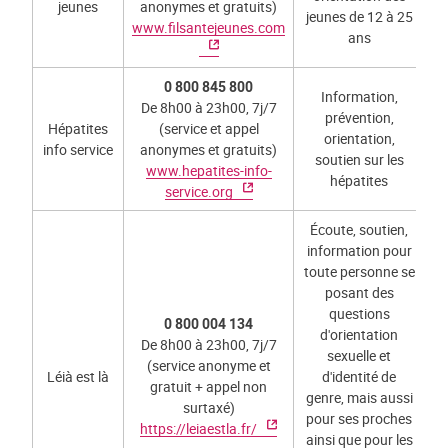
jeunes
anonymes et gratuits)
jeunes de 12 à 25
www.filsantejeunes.com
ans
0 800 845 800
Information,
De 8h00 à 23h00, 7j/7
prévention,
Hépatites
(service et appel
orientation,
info service
anonymes et gratuits)
soutien sur les
www.hepatites-info-
hépatites
service.org
Écoute, soutien,
information pour
toute personne se
posant des
questions
0 800 004 134
d'orientation
De 8h00 à 23h00, 7j/7
sexuelle et
(service anonyme et
Léià est là
d'identité de
gratuit + appel non
genre, mais aussi
surtaxé)
pour ses proches
https://leiaestla.fr/
ainsi que pour les