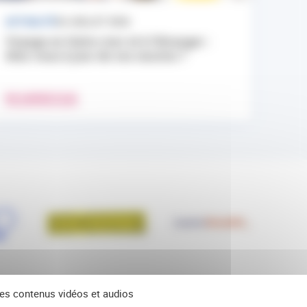
ACTUALITÉ
24 JUILLET 2026
Voyage en Outre-mer et à l’étranger :
êtes-vous à jour de vos vaccins ?
EN SAVOIR PLUS
 des contenus vidéos et audios