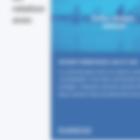
relation
avec
Fortes chaleurs,
canicule
DOSSIER THÉMATIQUE
22 JUILLET 2026
La canicule peut avoir un impact sani
considérable. Il est donc primordial d
protéger. Certaines mesures doivent 
place surtout chez les personnes les 
EN SAVOIR PLUS