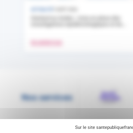
ACTUALITÉ
7 AOÛT 2026
Hantavirus Andes : mise en place des
investigations épidémiologiques et du...
EN SAVOIR PLUS
Nos services
Sur le site santepubliquefran