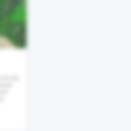
 avoir des
ntales
anté
es.