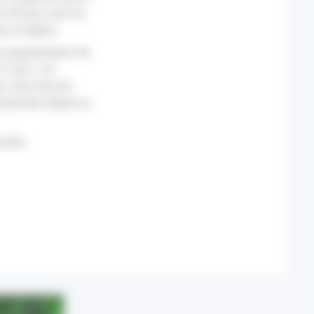
e 28 juin, tous les
ur la région.
rte augmentation de
27 juin. Les
, ainsi que les
 observées depuis la
ouchés.