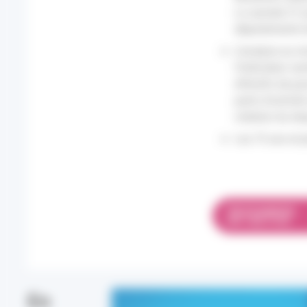
Le samedi 27 ju
départements br
L’analyse au n
l’indicateur sa
effectifs de pa
parts d’activit
création du dis
Les 75 ans et pl
TÉLÉCHARGER
PDF 1005.75 KO
En