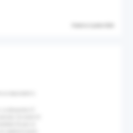
Publié le 3 juillet 2026
e ou équivalent à
in. Le dimanche 21
anicule. Du lundi 22
ndredi 26 juin, le
en vigilance jaune.