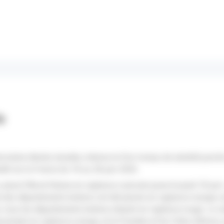
és
culaire étendu durable, intense et d’un niveau de sévérité proch
allé sur la France du 18 au 28 juin 2026.
placé l’Ille-et-Vilaine en vigilance canicule jaune le jeudi 18 ju
e des départements bretons ont été placés en vigilance orange c
n, tous les départements bretons étaient en vigilance rouge. Le ve
endait en vigilance orange, et le Finistère et les Côtes d’Armor, 