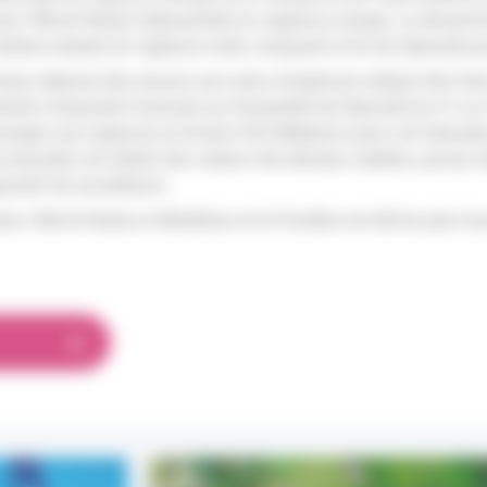
in, l’Ille-et-Vilaine redescendait en vigilance orange. Le dimanch
etons étaient en vigilance verte, marquant la fin de l’épisode po
iveau régional des recours aux soins d’urgences indique très fo
nitaire composite iCanicule sur l’ensemble de l’épisode du 21 au 
ssages aux urgences et d’actes SOS Médecins pour cet indicateur
é associées ont atteint des valeurs très élevées, inédites, jamais
positif de surveillance.
us, l’Ille-et-Vilaine, le Morbihan et le Finistère ont été les plus t