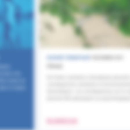
DOSSIER THÉMATIQUE
7 DÉCEMBRE 2021
Climat
taire
e bien s’en
De fortes variations climatiques peuvent
être mises en
conséquences sanitaires et environneme
plus à risque.
dramatiques. Les conséquences sur la s
peuvent être physiques ou psychologiqu
EN SAVOIR PLUS