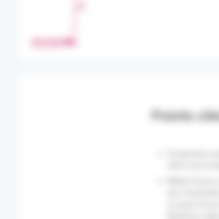
T
A
G
E
IMPRIMER
R
Points cl
Un épisode cani
2003 s’est inst
Météo-France a 
juin, l’ensembl
au jeudi 25 jui
Morbihan redesc