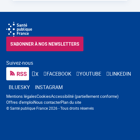
S'ABONNER À NOS NEWSLETTERS
Suivez-nous
RSS
FACEBOOK
YOUTUBE
LINKEDIN
X
BLUESKY
INSTAGRAM
Navigation pied de page
Mentions légales
Cookies
Accessibilité (partiellement conforme)
Offres d'emploi
Nous contacter
Plan du site
© Santé publique France 2026 - Tous droits réservés