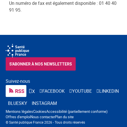
Un numéro de fax est également disponible : 01 40 40
91 95.
S'ABONNER À NOS NEWSLETTERS
Suivez-nous
RSS
FACEBOOK
YOUTUBE
LINKEDIN
X
BLUESKY
INSTAGRAM
Navigation pied de page
Mentions légales
Cookies
Accessibilité (partiellement conforme)
Offres d'emploi
Nous contacter
Plan du site
© Santé publique France 2026 - Tous droits réservés