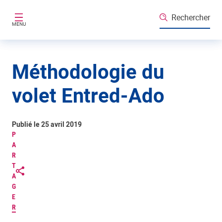
Aller au contenu principal
Rechercher
MENU
Méthodologie du
volet Entred-Ado
Publié le 25 avril 2019
P
A
R
T
A
G
E
R