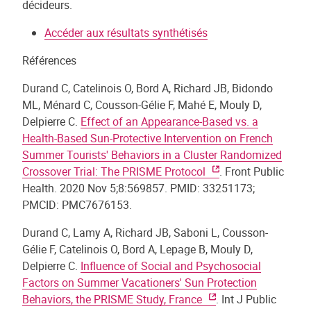
décideurs.
Accéder aux résultats synthétisés
Références
Durand C, Catelinois O, Bord A, Richard JB, Bidondo
ML, Ménard C, Cousson-Gélie F, Mahé E, Mouly D,
Delpierre C.
Effect of an Appearance-Based vs. a
Health-Based Sun-Protective Intervention on French
Summer Tourists' Behaviors in a Cluster Randomized
Crossover Trial: The PRISME Protocol
. Front Public
Health. 2020 Nov 5;8:569857. PMID: 33251173;
PMCID: PMC7676153.
Durand C, Lamy A, Richard JB, Saboni L, Cousson-
Gélie F, Catelinois O, Bord A, Lepage B, Mouly D,
Delpierre C.
Influence of Social and Psychosocial
Factors on Summer Vacationers' Sun Protection
Behaviors, the PRISME Study, France
. Int J Public