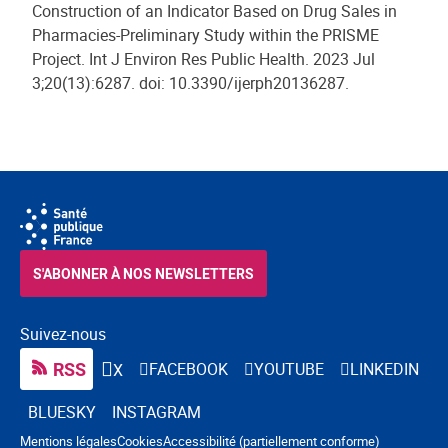
Construction of an Indicator Based on Drug Sales in
Pharmacies-Preliminary Study within the PRISME
Project. Int J Environ Res Public Health. 2023 Jul
3;20(13):6287. doi: 10.3390/ijerph20136287.
S'ABONNER À NOS NEWSLETTERS
Suivez-nous
RSS
FACEBOOK
YOUTUBE
LINKEDIN
X
BLUESKY
INSTAGRAM
Navigation pied de page
Mentions légales
Cookies
Accessibilité (partiellement conforme)