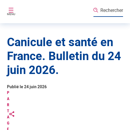
Aller au contenu principal
Rechercher
MENU
Canicule et santé en
France. Bulletin du 24
juin 2026.
Publié le 24 juin 2026
P
A
R
T
A
G
E