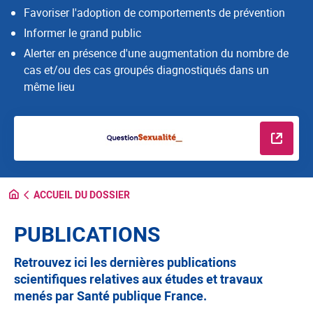
Favoriser l'adoption de comportements de prévention
Informer le grand public
Alerter en présence d'une augmentation du nombre de
cas et/ou des cas groupés diagnostiqués dans un
même lieu
En savo
ACCUEIL DU DOSSIER
PUBLICATIONS
Retrouvez ici les dernières publications
scientifiques relatives aux études et travaux
menés par Santé publique France.