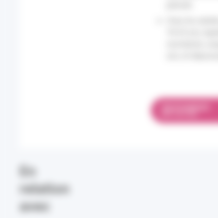
période.
Chez les adulte
18-24 ans, égal
suicidaires, a
ans, et dépassa
TÉLÉCHARGER
PDF 4.81 MO
En
relation
avec