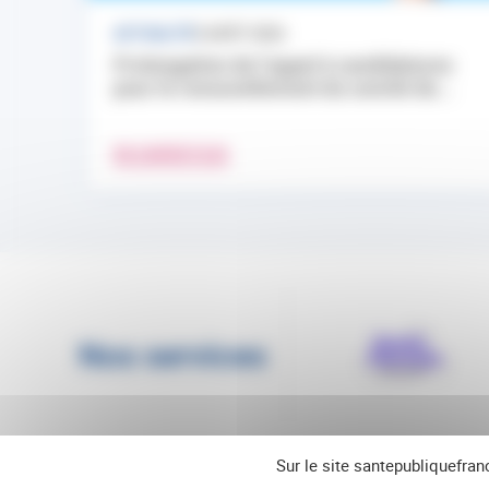
ACTUALITÉ
3 AOÛT 2026
Prolongation de l’appel à candidatures
pour le renouvellement du comité de...
EN SAVOIR PLUS
Nos services
Sur le site santepubliquefran