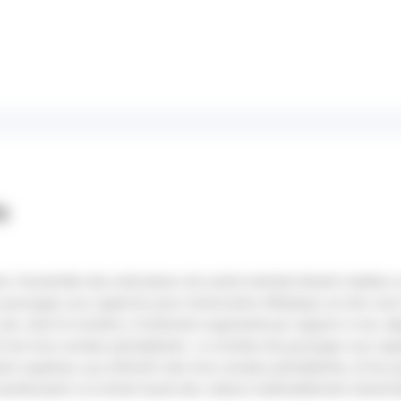
s
s, l’ensemble des indicateurs de santé mentale étaient stables 
 passages aux urgences pour intoxication éthylique, en lien avec 
juin, dont le nombre a fortement augmenté par rapport à mai, d
ts les trois années précédentes. Le nombre de passages aux urg
tait supérieur aux effectifs des trois années précédentes, et les
maintenaient à la limite haute des valeurs habituellement obser