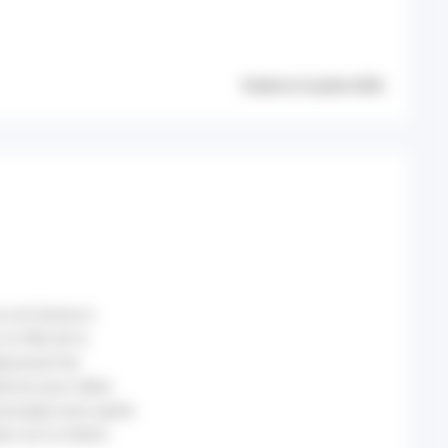
Publié le 9 juillet 2025
ou en baisse à
la fête de la
épassant les
ences pour idées
 passages pour geste
vées sur la même