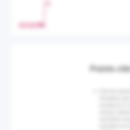
T
A
G
E
IMPRIMER
R
Points clé
Chez les enfant
l’exception des
musique le 21 
niveaux attein
suicidaires res
suicidaire se 