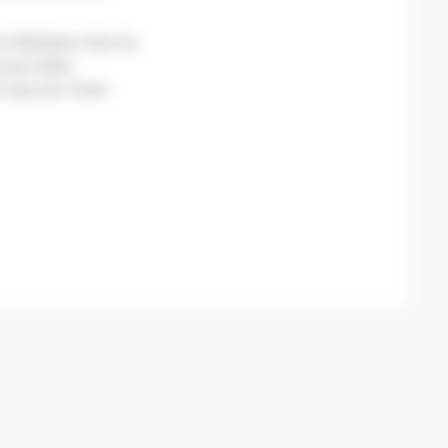
n éthylique chez les
 pour idées
t chez les 18-64