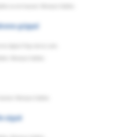
bles ou en hausse. Niveaux faibles.
drome grippal
en région Pays de la Loire.
bles. Niveaux faibles.
baisse. Niveaux faibles.
te aiguë