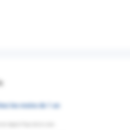
s
hez les moins de 1 an
en région Pays de la Loire.