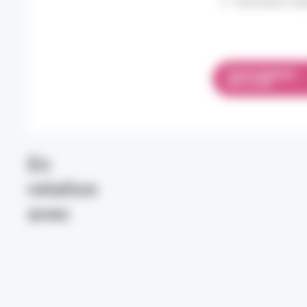
Indicateurs sta
TÉLÉCHARGER
PDF 2.3 MO
En
relation
avec