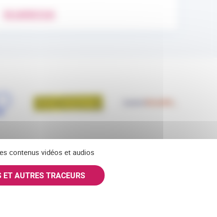
EN SAVOIR PLUS
 des contenus vidéos et audios
S ET AUTRES TRACEURS
SKY
INSTAGRAM
S'ABONNER À NOS NEWSLETTERS
partiellement conforme)
Offres d'emploi
Nous contacter
Plan du site