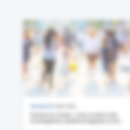
ACTUALITÉ
7 AOÛT 2026
Hantavirus Andes : mise en place des
investigations épidémiologiques et du...