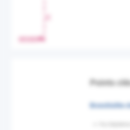
A
R
T
A
G
E
IMPRIMER
R
Points clé
Bronchiolite c
Pas d’épidémie 