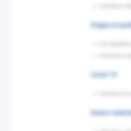
Indicateurs sta
Grippe et syn
Pas d’épidémie 
Indicateurs sta
Covid-19
Indicateurs en 
Gastro-entéri