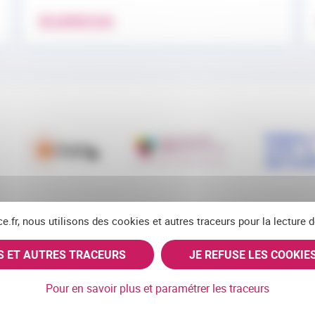
EN SAVOIR PLUS
ce.fr, nous utilisons des cookies et autres traceurs pour la lecture
ES ET AUTRES TRACEURS
JE REFUSE LES COOKIE
RSS
FACEBOOK
YOUTUBE
LINKEDIN
BLUE
X
Pour en savoir plus et paramétrer les traceurs
Navigation pied de page
Mentions légales
Cookies
Accessibilité (