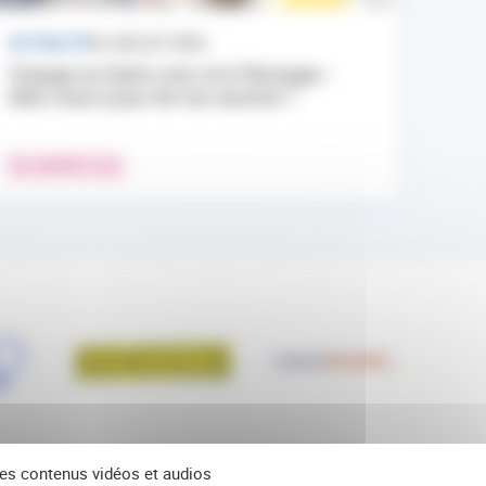
ACTUALITÉ
24 JUILLET 2026
Voyage en Outre-mer et à l’étranger :
êtes-vous à jour de vos vaccins ?
EN SAVOIR PLUS
 des contenus vidéos et audios