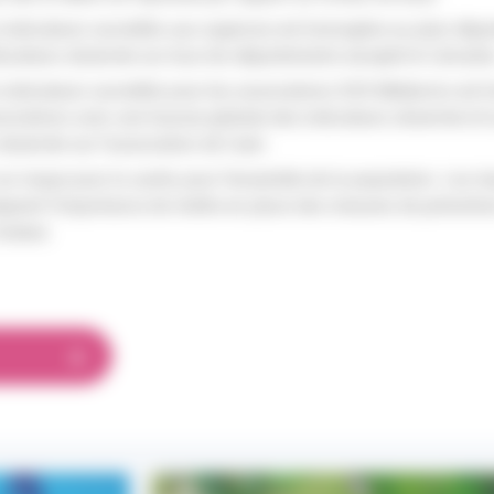
s indicateurs surveillés aux urgences est homogène au plan dép
icateurs observée sur tous les départements excepté le Calvado
s indicateurs surveillés pour les associations SOS Médecins es
ociations avec une hausse globale des indicateurs observée et la
bservée sur l’association de Caen.
un risque pour la santé, pour l’ensemble de la population. Les i
ignent l’importance de mettre en place des mesures de préventi
chaleur.