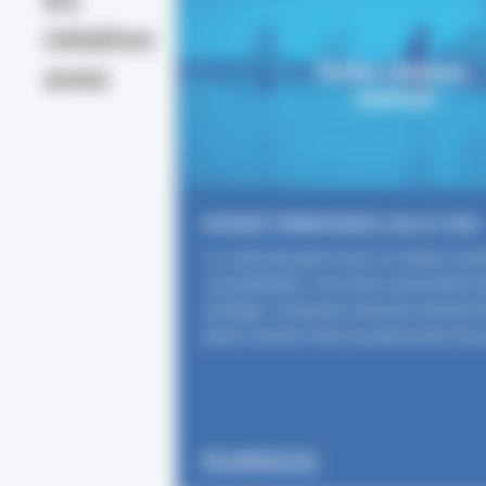
relation
avec
Fortes chaleurs,
canicule
DOSSIER THÉMATIQUE
22 JUILLET 2026
La canicule peut avoir un impact sani
considérable. Il est donc primordial d
protéger. Certaines mesures doivent 
place surtout chez les personnes les 
EN SAVOIR PLUS