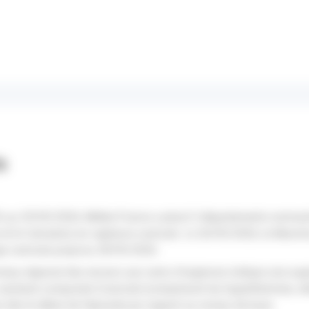
és
 au 29/05/2026, Météo-France a placé 3 départements normand
 et le Calvados) en vigilance canicule. Le 26/05/2026, la Manch
ge canicule jusqu’au 28/05/2026.
iveau régional des recours aux soins d’urgences indique une au
 sanitaire composite iCanicule (comprenant les hyperthermies, d
 dès le début de l’épisode par rapport au niveau de base.