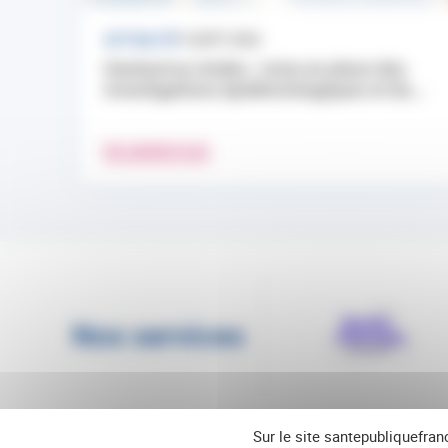
ACTUALITÉ
7 AOÛT 2026
Hantavirus Andes : mise en place des
investigations épidémiologiques et du...
EN SAVOIR PLUS
Nos services
Sur le site santepubliquefran