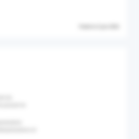
Publié le 5 juin 2026
s (la
e passait en
gmentation
éshydratations et