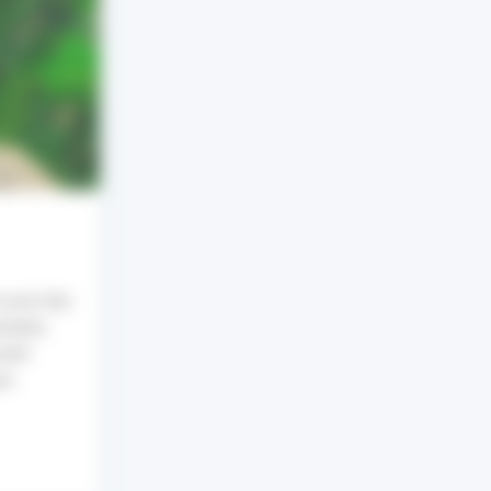
 avoir des
ntales
anté
es.