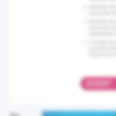
L’évolution de
hausse des ind
L’évolution de
niveau des ass
augmentation o
La chaleur est 
constatés soul
l’impact de la 
TÉLÉCHARGER
PDF 798.32 KO
En