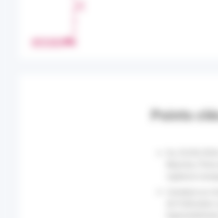
T
A
G
E
IMPRIMER
R
Points cl
Du 25/05/2026
Manche, l’Orne
vigilance oran
L’analyse au n
de l’indicateur
hyponatrémies)