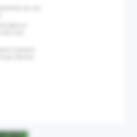
artemental avec une
s.
t homogène au
 plus forte
mpacts sanitaires
on pour diminuer