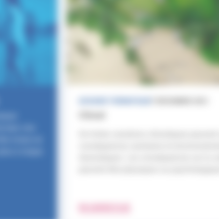
DOSSIER THÉMATIQUE
7 DÉCEMBRE 2021
Climat
taire
e bien s’en
De fortes variations climatiques peuvent
être mises en
conséquences sanitaires et environneme
plus à risque.
dramatiques. Les conséquences sur la s
peuvent être physiques ou psychologiqu
EN SAVOIR PLUS