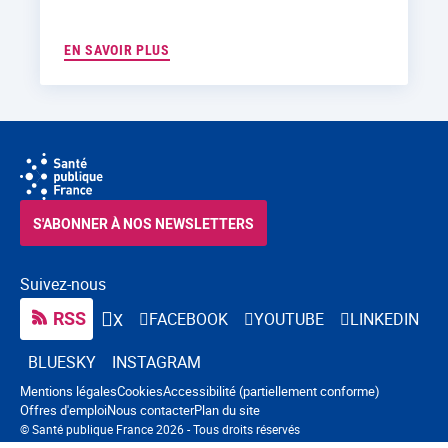
EN SAVOIR PLUS
S'ABONNER À NOS NEWSLETTERS
Suivez-nous
RSS
FACEBOOK
YOUTUBE
LINKEDIN
X
BLUESKY
INSTAGRAM
Navigation pied de page
Mentions légales
Cookies
Accessibilité (partiellement conforme)
Offres d'emploi
Nous contacter
Plan du site
© Santé publique France 2026 - Tous droits réservés