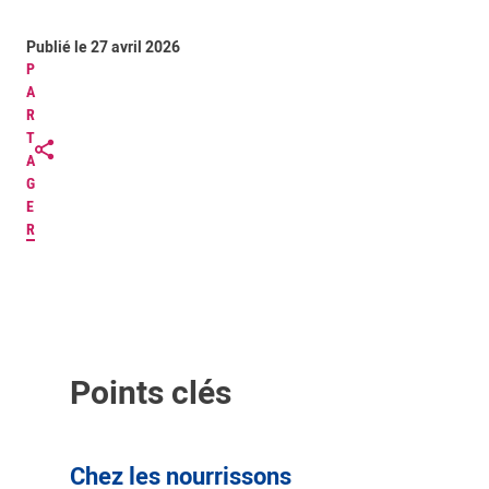
Publié le 27 avril 2026
P
A
R
T
A
G
E
R
Points clés
Chez les nourrissons