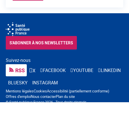
S'ABONNER À NOS NEWSLETTERS
Suivez-nous
RSS
FACEBOOK
YOUTUBE
LINKEDIN
X
BLUESKY
INSTAGRAM
Navigation pied de page
Mentions légales
Cookies
Accessibilité (partiellement conforme)
Offres d'emploi
Nous contacter
Plan du site
© Santé publique France 2026 - Tous droits réservés