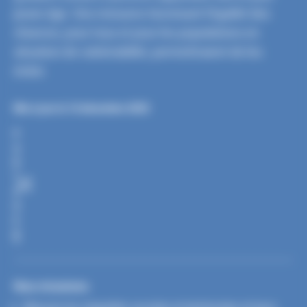
jeune âge. Des mesures favorisant l’égalité des
chances, pour tous et pour les populations en
situation de vulnérabilité, permettraient de les
éviter.
Mis à jour le 16 décembre 2025
P
A
R
T
A
G
E
R
Nos missions