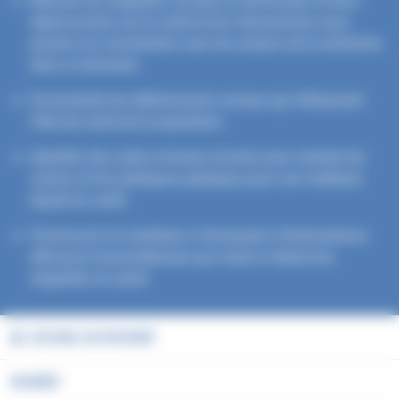
Mesurer les inégalités sociales et territoriales et leurs
répercussions sur la santé et les mécanismes sous-
jacents, en concertation avec les acteurs de la recherche
dans ce domaine
Documenter les déterminants sociaux qui influencent
l’état de santé de la population
Identifier des outils et leviers d’action pour orienter les
actions et les politiques publiques pour une meilleure
équité en santé
Promouvoir et contribuer à l’évaluation d’interventions
efficaces et prometteuses qui visent à réduire les
inégalités se santé
ACCUEIL DU DOSSIER
EN BREF