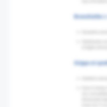
taux d’incidenc
Bronchiolite (
Deuxième sema
Stabilisation 
et légère dimi
Grippe et syn
Huitième sema
Dans le réseau 
non consolidées
diminuaient ég
moins de 15 an