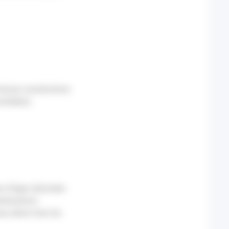
 baisse consécutives
solidées).
hes d’âges (données
talisations
au élevé chez les