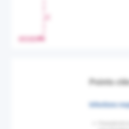
A
R
T
A
G
E
IMPRIMER
R
Points clé
Infections res
Poursuite de la