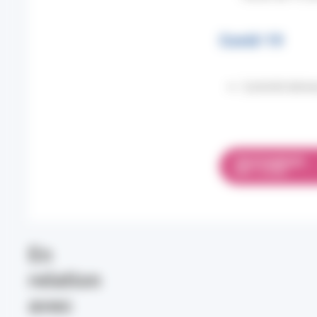
Covid-19
L’activité deme
TÉLÉCHARGER
PDF 1.12 MO
En
relation
avec