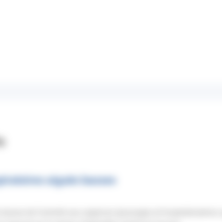
s
piratoires aiguës basses
 baisse de l’activité aux urgences (passages et hospitalisations