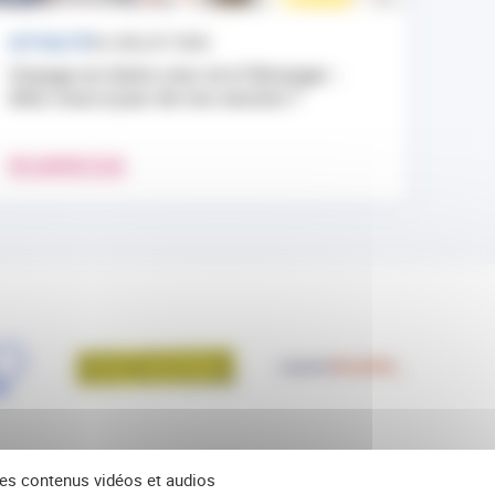
ACTUALITÉ
24 JUILLET 2026
Voyage en Outre-mer et à l’étranger :
êtes-vous à jour de vos vaccins ?
EN SAVOIR PLUS
 des contenus vidéos et audios