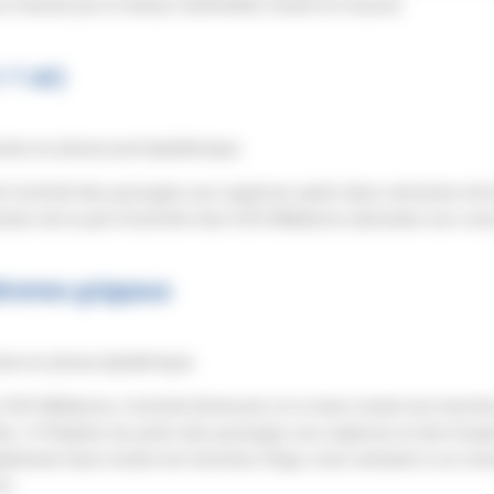
e mesuré par le réseau Sentinelles restait en hausse.
< 1 an)
ine en phase post-épidémique.
de l’activité des passages aux urgences après deux semaines de
nution de la part d’activité chez SOS Médecins (données non con
dromes grippaux
ine en phase épidémique
SOS Médecins, l’activité diminuait, et ce dans toutes les tranc
). A l’hôpital, les parts des passages aux urgences et des hospi
alement dans toutes les tranches d’âge, mais restaient à un nive
s.