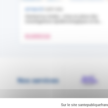
ACTUALITÉ
7 AOÛT 2026
Hantavirus Andes : mise en place des
investigations épidémiologiques et du...
EN SAVOIR PLUS
Nos services
Sur le site santepubliquefran