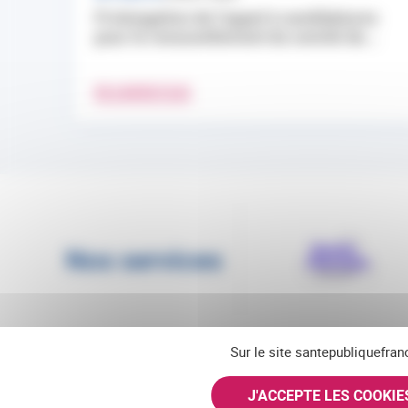
Prolongation de l’appel à candidatures
pour le renouvellement du comité de...
EN SAVOIR PLUS
Nos services
Sur le site santepubliquefran
J'ACCEPTE LES COOKI