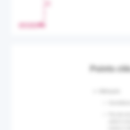
T
A
G
E
IMPRIMER
R
Points clé
Métropole
Surveillan
Pas de cir
seuls 6 vi
moins 2 ch