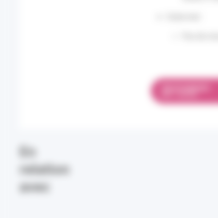
Outre-mer :
Pas de vir
TÉLÉCHARGER
PDF 1.06 MO
En
relation
avec