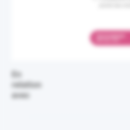
proche des mi
TÉLÉCHARGER
PDF 661.4 KO
En
relation
avec