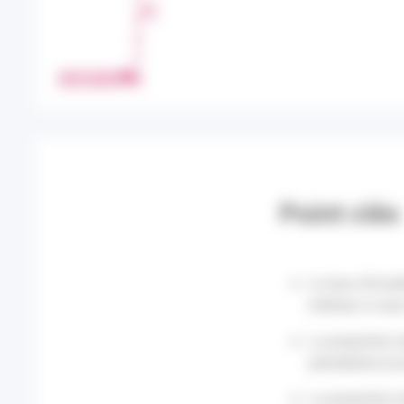
T
A
G
E
IMPRIMER
R
Point clés
Le taux d’incid
inférieur à ceu
La proportion 
précédente et 
La proportion 