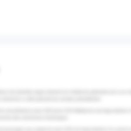
ence de diarrhée aiguë observé en médecine générale est à un niv
x observés à cette période les années précédentes
de consultations pour GEA pour SOS Médecins est équivalente à
proche des minimums historiques
de passages aux urgences pour GEA est équivalente à la saison 