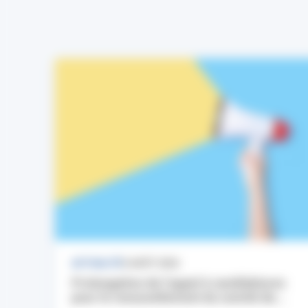
ACTUALITÉ
3 AOÛT 2026
Prolongation de l’appel à candidatures
pour le renouvellement du comité de...