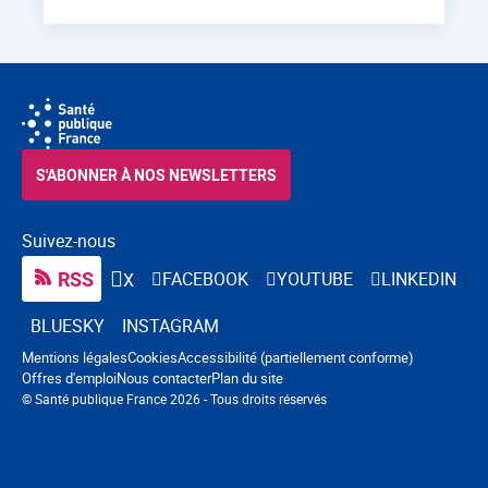
S'ABONNER À NOS NEWSLETTERS
Suivez-nous
RSS
FACEBOOK
YOUTUBE
LINKEDIN
X
BLUESKY
INSTAGRAM
Navigation pied de page
Mentions légales
Cookies
Accessibilité (partiellement conforme)
Offres d'emploi
Nous contacter
Plan du site
© Santé publique France 2026 - Tous droits réservés