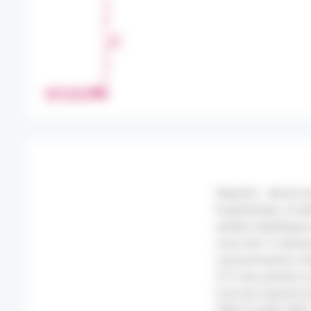
A
R
T
A
G
E
IMPRIMER
R
Objectifs : décrire 
hospitalisées, et id
adultes diabétiques
cours des 12 dernie
consommations médi
277) des patients e
n'ont pas exprimé d
2006 et juillet 200