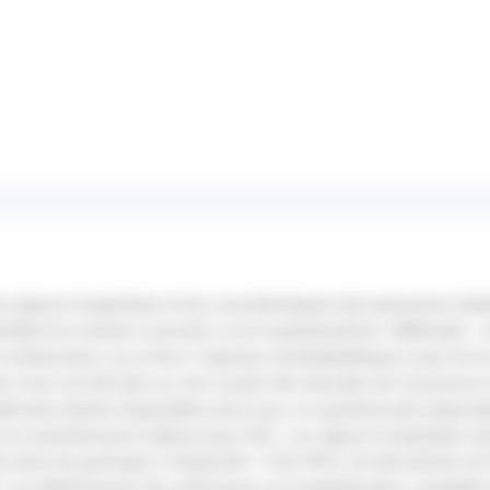
les séjours hospitaliers et les caractéristiques des personnes dia
entifier les facteurs associés à ces hospitalisations. Méthodes :
 remboursés à au moins 3 reprises d'antidiabétiques oraux et/ou
rs mois ont été tirés au sort à partir des données de l'assurance
cales étaient disponibles pour tous, un questionnaire disponi
t un questionnaire médical pour 28%. Les séjours hospitaliers d
e refus de participer à l'étude (N=7 534, 84%) ont été extraits d
9. Les déterminants des admissions en hospitalisation complète 