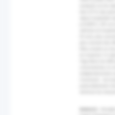
analysés sur les séj
tiers (31%) des per
séjour hospitalier d
p<0,0001), 24% en h
admises en hospital
65 ans), plus souve
plus souvent des di
Elles avaient un rec
en moyenne 1,6 séjo
l'âge élevé, les dif
coronariennes, le c
indépendamment ass
Conclusion : les ho
particulièrement ch
renforcer les mesur
Auteur(s) :
Assogba 