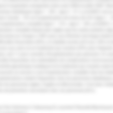
ours hospitaliers enregistrés entre août 2008 et juillet 2009. Résu
sonnes diabétiques (type 1 : 45% ; type 2 : 31 %, p<0,0001) ont 
ans l'année : 13% en hospitalisation de moins de 24 h (type 1 : 2
ospitalisation complète (type 1 : 31% ; type 2 : 24%, p<0,0001)
isation complète étaient plus âgées que les autres patients (âg
nt prises en charge à 100% pour une affection de longue durée (
fficultés financières (59%), un diabète ancien (e10 ans, 54%) et
ours aux soins et un traitement par insuline (29%) plus fréquents
ur, soit 11 jours cumulés d'hospitalisation par personne. En ana
ficultés financières, les antécédents de complications microvascu
ontrôle glycémique inadéquat et le traitement par insuline seule 
ociés au recours à une hospitalisation complète chez les diabé
spitalisations restent fréquentes chez les personnes diabétiques,
ez les personnes âgées, fragiles et défavorisées. Il est donc ind
es de prévention secondaire chez ces personnes.(R.A.)
FGA, Penfornis F, Detournay B, Lecomte P, Bourdel Marchasson I