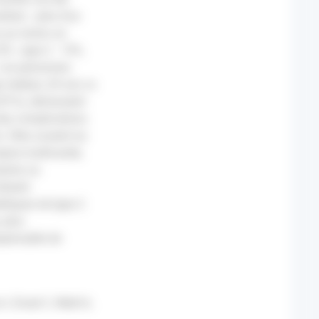
ltats : près d'un
eu au moins un
3% ; type 2 : 13%,
. Les personnes
e médian, 69 ans vs
91%), déclaraient
 des complications.
. Elles avaient eu
lyse multivariée,
laires ou
étaient
tiques de type 2.
 plus
ispensable de
, Druet C, Weill A,