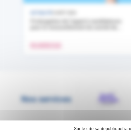
ACTUALITÉ
3 AOÛT 2026
Prolongation de l’appel à candidatures
pour le renouvellement du comité de...
EN SAVOIR PLUS
Nos services
Sur le site santepubliquefran