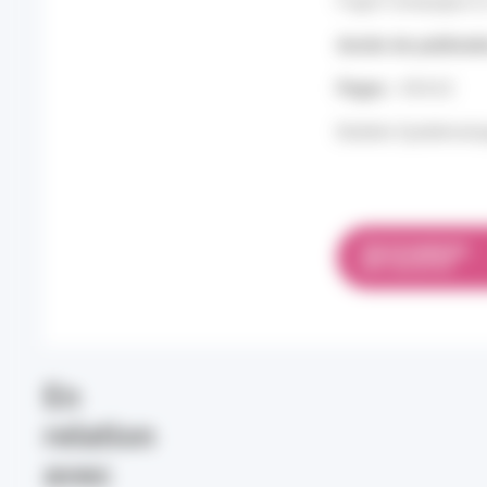
Fagot Campagna A,
Année de publicati
Pages :
454-63
Bulletin Epidémiol
TÉLÉCHARGER
PDF 224.46 KO
En
relation
avec