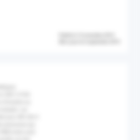
Publié le 12 novembre 2013
Mis à jour le 6 septembre 2019
bétiques
 en 2007, 8 926
 d'insuline au
 maladie. Les
ble pour 48% (N=4
es personnes qui
u PMSI entre août
(e24h) ont été