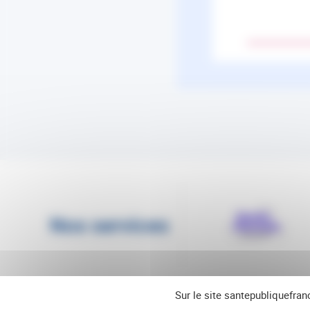
Nos services
Sur le site santepubliquefran