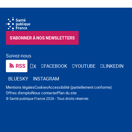
S'ABONNER À NOS NEWSLETTERS
Suivez-nous
RSS
FACEBOOK
YOUTUBE
LINKEDIN
X
BLUESKY
INSTAGRAM
Navigation pied de page
Mentions légales
Cookies
Accessibilité (partiellement conforme)
Offres d'emploi
Nous contacter
Plan du site
© Santé publique France 2026 - Tous droits réservés