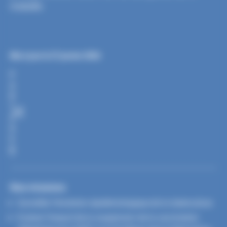
maladie.
Mis à jour le 27 janvier 2026
P
A
R
T
A
G
E
R
Nos missions
Surveiller l’évolution épidémiologique de la tuberculose
Evaluer l’impact de la suspension de la vaccination