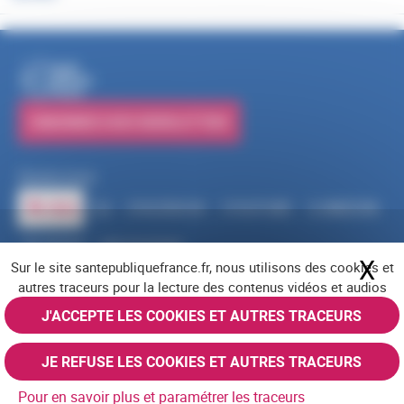
PUBLICATIONS
S'ABONNER À NOS NEWSLETTERS
Suivez-nous
RSS
FACEBOOK
YOUTUBE
LINKEDIN
X
BLUESKY
INSTAGRAM
X
Ma
Sur le site santepubliquefrance.fr, nous utilisons des cookies et
Navigation pied de page
Mentions légales
Cookies
Accessibilité (partiellement conforme)
autres traceurs pour la lecture des contenus vidéos et audios
Offres d'emploi
Nous contacter
Plan du site
© Santé publique France 2026 - Tous droits réservés
J'ACCEPTE LES COOKIES ET AUTRES TRACEURS
JE REFUSE LES COOKIES ET AUTRES TRACEURS
Pour en savoir plus et paramétrer les traceurs