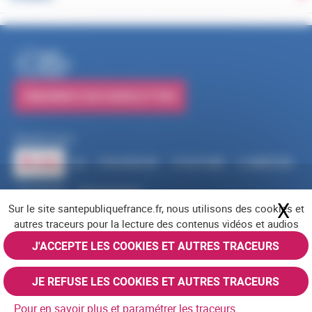
PUBLICATIONS
S'ABONNER À NOS NEWSLETTERS
Suivez-nous
RSS
FACEBOOK
YOUTUBE
LINKEDIN
X
BLUESKY
INSTAGRAM
X
Ma
Sur le site santepubliquefrance.fr, nous utilisons des cookies et
Navigation pied de page
Mentions légales
Cookies
Accessibilité (partiellement conforme)
autres traceurs pour la lecture des contenus vidéos et audios
Offres d'emploi
Nous contacter
Plan du site
© Santé publique France 2026 - Tous droits réservés
J'ACCEPTE LES COOKIES ET AUTRES TRACEURS
JE REFUSE LES COOKIES ET AUTRES TRACEURS
Pour en savoir plus et paramétrer les traceurs