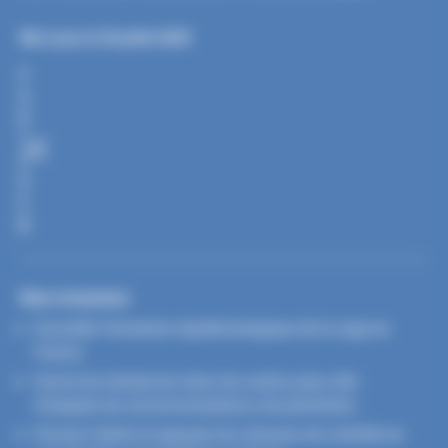
Mis à jour le 25 juillet 2025
P
A
R
T
A
G
E
R
Nos missions
Surveiller l’évolution épidémiologique de la rage en
France
Suivre les tendances dans les autres pays afin
d’adapter les recommandations de prévention
Donner l’alerte et appuyer les mesures de contrôle en