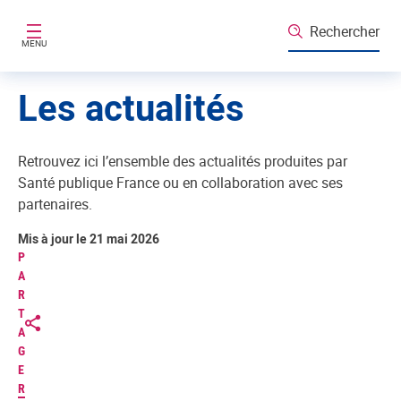
Aller au contenu principal
Rechercher
MENU
Les actualités
Retrouvez ici l’ensemble des actualités produites par
Santé publique France ou en collaboration avec ses
partenaires.
Mis à jour le 21 mai 2026
P
A
R
T
A
G
E
R