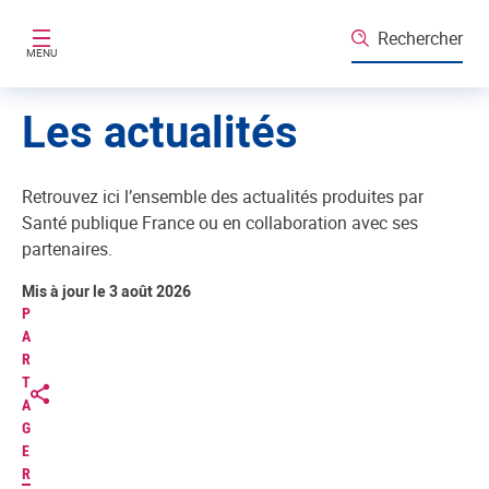
Aller au contenu principal
Rechercher
MENU
Les actualités
Retrouvez ici l’ensemble des actualités produites par
Santé publique France ou en collaboration avec ses
partenaires.
Mis à jour le 3 août 2026
P
A
R
T
A
G
E
R