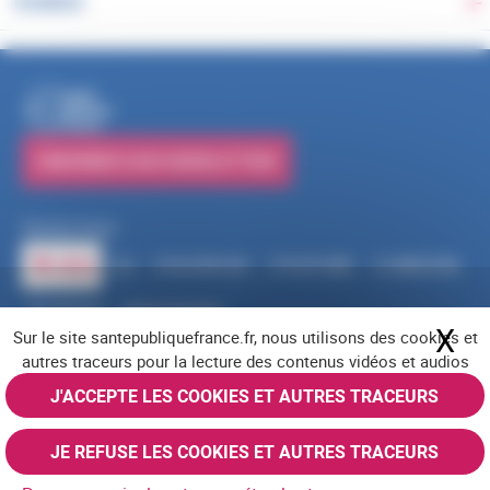
DONNÉES
Ba
PUBLICATIONS
S'ABONNER À NOS NEWSLETTERS
Suivez-nous
RSS
FACEBOOK
YOUTUBE
LINKEDIN
X
BLUESKY
INSTAGRAM
X
Ma
Sur le site santepubliquefrance.fr, nous utilisons des cookies et
Navigation pied de page
Mentions légales
Cookies
Accessibilité (partiellement conforme)
autres traceurs pour la lecture des contenus vidéos et audios
Offres d'emploi
Nous contacter
Plan du site
© Santé publique France 2026 - Tous droits réservés
J'ACCEPTE LES COOKIES ET AUTRES TRACEURS
JE REFUSE LES COOKIES ET AUTRES TRACEURS