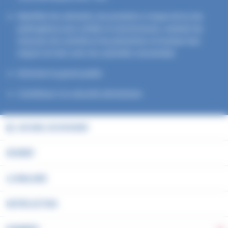
Identifier les aliments, les produits à risque et/ou les
pathogènes pour arrêter la transmission, orienter les
mesures de contrôle et de prévention et évaluer leur
impact en lien avec les autorités concernées
Informer le grand public
Contribuer à la sécurité alimentaire
ACCUEIL DU DOSSIER
EN BREF
LA MALADIE
NOTRE ACTION