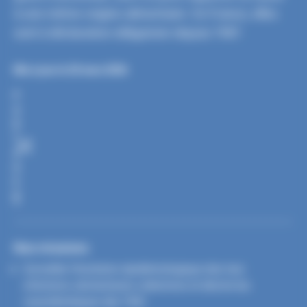
à une même origine alimentaire. En France, elles
sont à déclaration obligatoire depuis 1987.
Mis à jour le 20 mars 2026
P
A
R
T
A
G
E
R
Nos missions
Surveiller l’évolution épidémiologique des toxi-
infections alimentaires collectives et décrire les
caractéristiques des TIAC