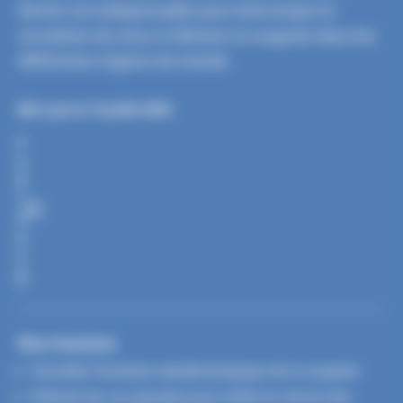
élevée est indispensable pour interrompre la
circulation du virus et éliminer la rougeole dans les
différentes régions du monde.
Mis à jour le 16 juillet 2026
P
A
R
T
A
G
E
R
Nos missions
Surveiller l’évolution épidémiologique de la rougeole
Détecter les cas groupés pour mettre en œuvre des