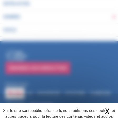
NOTRE ACTION
DONNÉES
Ba
OUTILS
PUBLICATIONS
S'ABONNER À NOS NEWSLETTERS
Suivez-nous
RSS
FACEBOOK
YOUTUBE
LINKEDIN
X
BLUESKY
INSTAGRAM
X
Ma
Sur le site santepubliquefrance.fr, nous utilisons des cookies et
Navigation pied de page
Mentions légales
Cookies
Accessibilité (partiellement conforme)
autres traceurs pour la lecture des contenus vidéos et audios
Offres d'emploi
Nous contacter
Plan du site