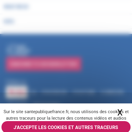
WHAT WE DO
DATA
PUBLICATIONS
SUBSCRIBE TO OUR NEWSLETTERS
Follow us
RSS
FACEBOOK
YOUTUBE
LINKEDIN
X
BLUESKY
INSTAGRAM
X
Hi
Sur le site santepubliquefrance.fr, nous utilisons des cookies et
Navigation footer
Legal notices
Cookies
Accessibility (partially compliant)
Job offers
autres traceurs pour la lecture des contenus vidéos et audios
Contact us
Site map
© Santé publique France 2026 - All rights reserved
J'ACCEPTE LES COOKIES ET AUTRES TRACEURS