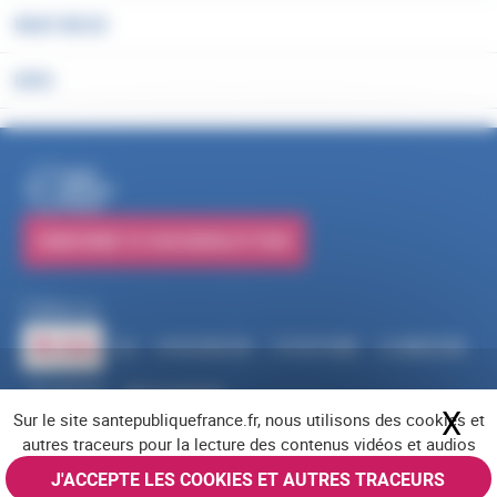
WHAT WE DO
DATA
PUBLICATIONS
SUBSCRIBE TO OUR NEWSLETTERS
Follow us
RSS
FACEBOOK
YOUTUBE
LINKEDIN
X
BLUESKY
INSTAGRAM
X
Hi
Sur le site santepubliquefrance.fr, nous utilisons des cookies et
Navigation footer
Legal notices
Cookies
Accessibility (partially compliant)
Job offers
autres traceurs pour la lecture des contenus vidéos et audios
Contact us
Site map
© Santé publique France 2026 - All rights reserved
J'ACCEPTE LES COOKIES ET AUTRES TRACEURS