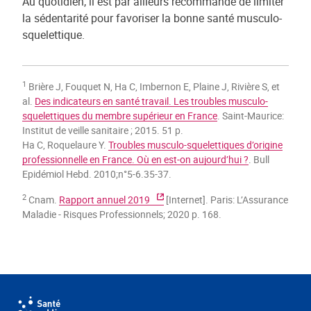
Au quotidien, il est par ailleurs recommandé de limiter
la sédentarité pour favoriser la bonne santé musculo-
squelettique.
1
Brière J, Fouquet N, Ha C, Imbernon E, Plaine J, Rivière S, et
al.
Des indicateurs en santé travail. Les troubles musculo-
squelettiques du membre supérieur en France
. Saint-Maurice:
Institut de veille sanitaire ; 2015. 51 p.
Ha C, Roquelaure Y.
Troubles musculo-squelettiques d’origine
professionnelle en France. Où en est-on aujourd’hui ?
. Bull
Epidémiol Hebd. 2010;n°5-6.35-37.
2
Cnam.
Rapport annuel 2019
[Internet]. Paris: L’Assurance
Maladie - Risques Professionnels; 2020 p. 168.